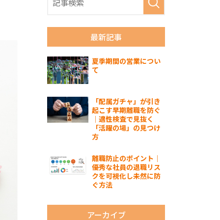
最新記事
夏季期間の営業につい
て
「配属ガチャ」が引き
起こす早期離職を防ぐ
｜適性検査で見抜く
「活躍の場」の見つけ
方
離職防止のポイント｜
優秀な社員の退職リス
クを可視化し未然に防
ぐ方法
アーカイブ