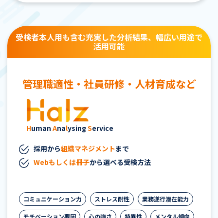
受検者本人用も含む充実した分析結果、幅広い用途で
活用可能
管理職適性・社員研修・人材育成など
H
uman
A
na
l
ysing
S
ervice
採用から
組織マネジメント
まで
Webもしくは冊子
から選べる受検方法
コミュニケーション力
ストレス耐性
業務遂行潜在能力
モチベーション要因
心の強さ
特異性
メンタル傾向