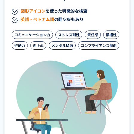
図形アイコン
を使った特徴的な検査
英語・ベトナム語
の翻訳版もあり
コミュニケーション力
ストレス耐性
責任感
積極性
行動力
向上心
メンタル傾向
コンプライアンス傾向