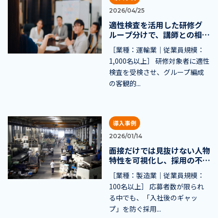
2026/04/25
適性検査を活用した研修グ
ループ分けで、講師との相性
を最適化
［業種：運輸業｜従業員規模：
1,000名以上］ 研修対象者に適性
検査を受検させ、グループ編成
の客観的...
導入事例
2026/01/14
面接だけでは見抜けない人物
特性を可視化し、採用の不安
を解消
［業種：製造業｜従業員規模：
100名以上］ 応募者数が限られ
る中でも、「入社後のギャッ
プ」を防ぐ採用...