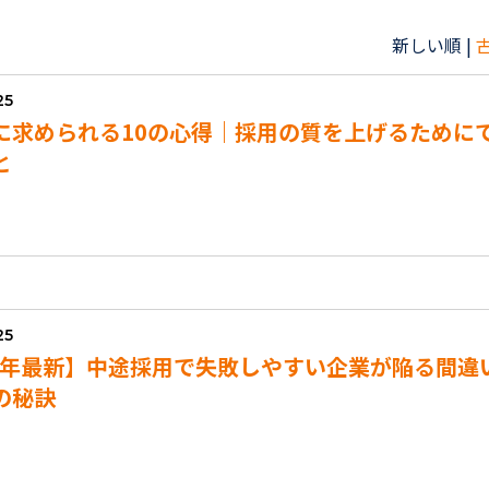
新しい順 |
25
に求められる10の心得｜採用の質を上げるために
と
25
25年最新】中途採用で失敗しやすい企業が陥る間違
の秘訣