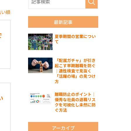
古い順
最新記事
で
夏季期間の営業につい
て
「配属ガチャ」が引き
起こす早期離職を防ぐ
｜適性検査で見抜く
「活躍の場」の見つけ
方
離職防止のポイント｜
い
優秀な社員の退職リス
クを可視化し未然に防
ぐ方法
アーカイブ